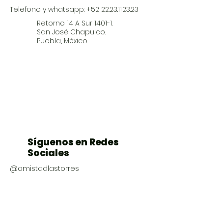
Telefono y whatsapp:
+52 22.23.11.23.23
Retorno 14 A Sur 1401-1.
San José Chapulco.
Puebla, México
Síguenos en Redes
Sociales
@amistadlastorres
Amistad Las Torres
@AmistadLasTorresCanalOficial